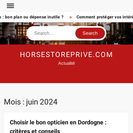
Skip
to
on plan ou dépense inutile ?
Comment protéger vos intérêts a
content
Search
HORSESTOREPRIVE.COM
Actualité
Mois :
juin 2024
Choisir le bon opticien en Dordogne :
critères et conseils