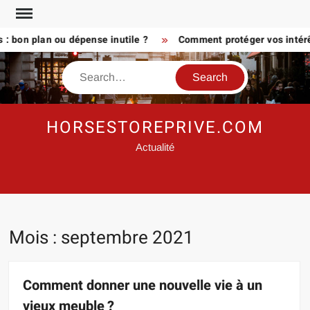
Skip
to
on plan ou dépense inutile ?
Comment protéger vos intérêts a
content
Search
HORSESTOREPRIVE.COM
Actualité
Mois :
septembre 2021
Comment donner une nouvelle vie à un
vieux meuble ?