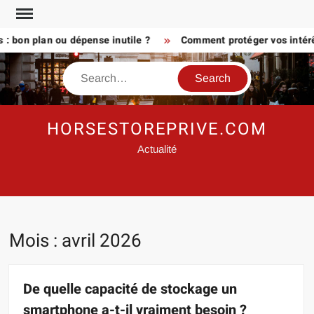
Skip
to
on plan ou dépense inutile ?
Comment protéger vos intérêts a
content
Search
HORSESTOREPRIVE.COM
Actualité
Mois :
avril 2026
De quelle capacité de stockage un
smartphone a-t-il vraiment besoin ?