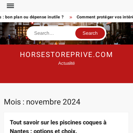
Skip
to
on plan ou dépense inutile ?
Comment protéger vos intérêts a
content
Search
HORSESTOREPRIVE.COM
Actualité
Mois :
novembre 2024
Tout savoir sur les piscines coques à
Nantes : options et choix.