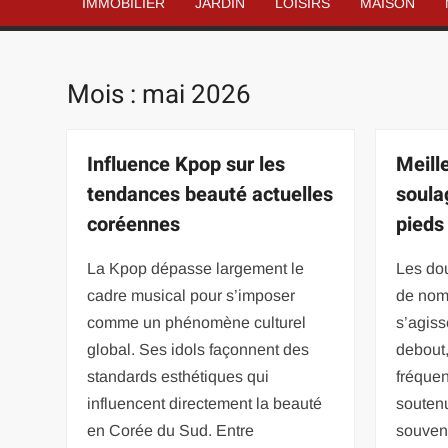
IMMOBILIER
JARDIN
LOISIRS
MAISON
Mois :
mai 2026
Influence Kpop sur les
Meill
tendances beauté actuelles
soula
coréennes
pieds
La Kpop dépasse largement le
Les do
cadre musical pour s’imposer
de nom
comme un phénomène culturel
s’agis
global. Ses idols façonnent des
debout
standards esthétiques qui
fréquen
influencent directement la beauté
souten
en Corée du Sud. Entre
souven