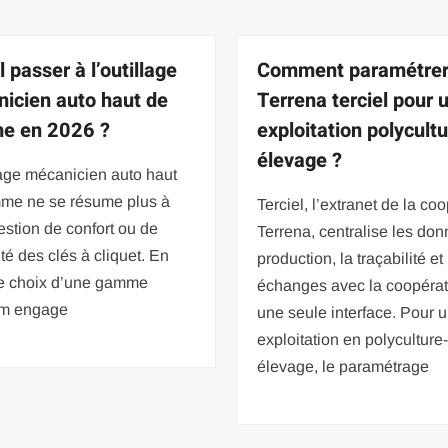
l passer à l’outillage
Comment paramétre
icien auto haut de
Terrena terciel pour 
e en 2026 ?
exploitation polycult
élevage ?
lage mécanicien auto haut
me ne se résume plus à
Terciel, l’extranet de la co
stion de confort ou de
Terrena, centralise les do
ité des clés à cliquet. En
production, la traçabilité et
le choix d’une gamme
échanges avec la coopérat
m engage
une seule interface. Pour 
exploitation en polyculture
élevage, le paramétrage