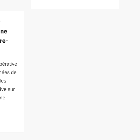
r
une
ure-
opérative
nnées de
 les
ive sur
une
-