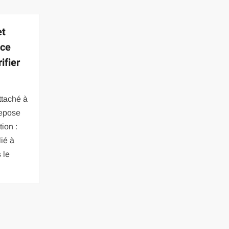
et
 ce
ifier
ttaché à
repose
ion :
lié à
 le