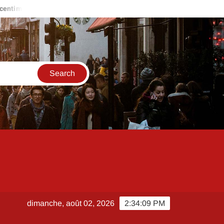
re
LOC annonce teleservice pour le logement social à Paris 
dimanche, août 02, 2026
2:34:10 PM