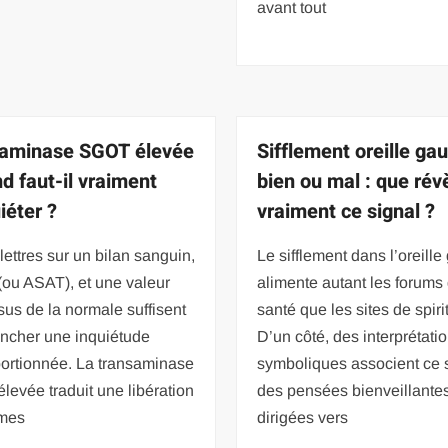
avant tout
aminase SGOT élevée
Sifflement oreille ga
nd faut-il vraiment
bien ou mal : que rév
iéter ?
vraiment ce signal ?
lettres sur un bilan sanguin,
Le sifflement dans l’oreill
ou ASAT), et une valeur
alimente autant les forums
us de la normale suffisent
santé que les sites de spirit
encher une inquiétude
D’un côté, des interprétati
portionnée. La transaminase
symboliques associent ce 
evée traduit une libération
des pensées bienveillante
mes
dirigées vers