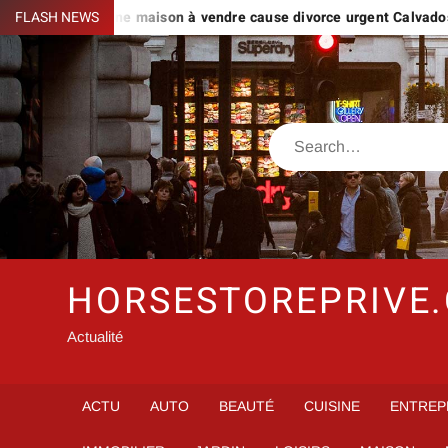
Skip
s avec une maison à vendre cause divorce urgent Calvados ?
FLASH NEWS
to
content
Search
HORSESTOREPRIVE
Actualité
ACTU
AUTO
BEAUTÉ
CUISINE
ENTREP