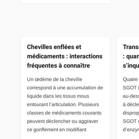
Chevilles enflées et
Trans
médicaments : interactions
: qua
fréquentes à connaître
s’inqu
Un œdème de la cheville
Quatre 
correspond à une accumulation de
SGOT (
liquide dans les tissus mous
au-dess
entourant l’articulation. Plusieurs
à décl
classes de médicaments courants
dispro
peuvent déclencher ou aggraver
SGOT él
ce gonflement en modifiant
d’enzy