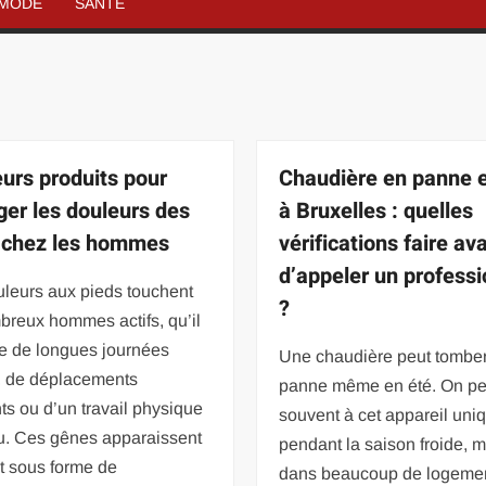
MODE
SANTÉ
eurs produits pour
Chaudière en panne 
ger les douleurs des
à Bruxelles : quelles
 chez les hommes
vérifications faire av
d’appeler un professi
uleurs aux pieds touchent
?
breux hommes actifs, qu’il
se de longues journées
Une chaudière peut tombe
, de déplacements
panne même en été. On p
ts ou d’un travail physique
souvent à cet appareil un
u. Ces gênes apparaissent
pendant la saison froide, 
t sous forme de
dans beaucoup de logeme