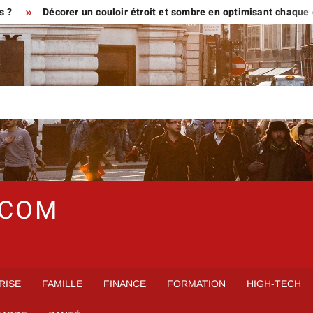
Décorer un couloir étroit et sombre en optimisant chaque centimèt
.COM
RISE
FAMILLE
FINANCE
FORMATION
HIGH-TECH