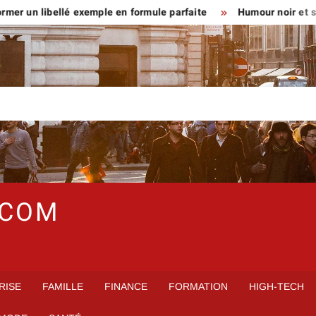
 un libellé exemple en formule parfaite
Humour noir et standup
.COM
RISE
FAMILLE
FINANCE
FORMATION
HIGH-TECH