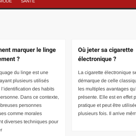
MODE
SANTÉ
nt marquer le linge
Où jeter sa cigarette
ement ?
électronique ?
quage du linge est une
La cigarette électronique s
ayant plusieurs utilisés
démarque de celle classiq
’identification des habits
les multiples avantages qu’
personne. Dans ce contexte,
présente. Elle est en effet 
breuses personnes
pratique et peut être utilisé
ues comme morales
plusieurs fois. Il arrive m
t diverses techniques pour
r