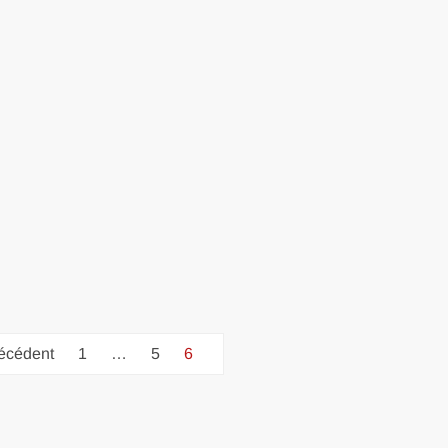
écédent
1
…
5
6