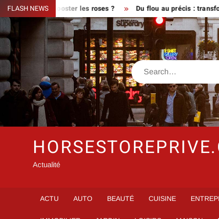
Skip
ison pour booster les roses ?
FLASH NEWS
Du flou au précis : transformer
to
content
Search
HORSESTOREPRIVE
Actualité
ACTU
AUTO
BEAUTÉ
CUISINE
ENTREP