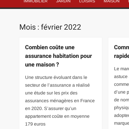
IMMOBILIER
JARDIN
LOISIRS
MAISON
Mois :
février 2022
Combien coûte une
Comme
assurance habitation pour
rapid
une maison ?
Le mar
astuce 
Une structure évoluant dans le
comme l
secteur de l’assurance a réalisé
d’une 
une étude sur les prix des
de nom
assurances ménagères en France
physiq
en 2020. S’assurer qu’un
adopten
appartement coûte en moyenne
marque
179 euros