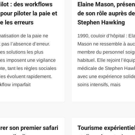
ilot : des workflows
Elaine Mason, présen
 pour piloter la paie et
de son rôle auprès d
e les erreurs
Stephen Hawking
atisation de la paie ne
1990, couloir d’hôpital : El
t pas l’absence d’erreur.
Mason ne ressemble à au
s solutions les plus
membre du personnel soig
es imposent une vigilance
habituel. Elle rejoint l’équi
te, tant les règles sociales
médicale de Stephen Haw
ales évoluent rapidement.
avec une expérience solid
flow imparfait
soins intensifs, mais
rer son premier safari
Tourisme expérientiel