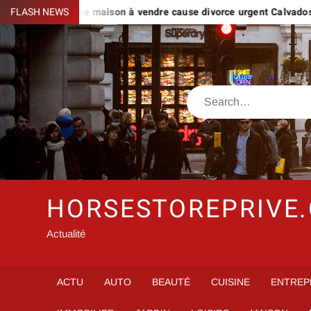
Skip
s avec une maison à vendre cause divorce urgent Calvados ?
FLASH NEWS
to
content
Search
HORSESTOREPRIVE
Actualité
ACTU
AUTO
BEAUTÉ
CUISINE
ENTREP