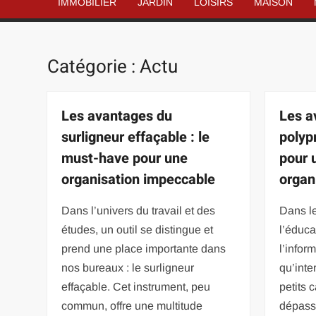
IMMOBILIER
JARDIN
LOISIRS
MAISON
Catégorie :
Actu
Les avantages du
Les a
surligneur effaçable : le
polyp
must-have pour une
pour 
organisation impeccable
organ
Dans l’univers du travail et des
Dans l
études, un outil se distingue et
l’éduca
prend une place importante dans
l’inform
nos bureaux : le surligneur
qu’inte
effaçable. Cet instrument, peu
petits 
commun, offre une multitude
dépasse