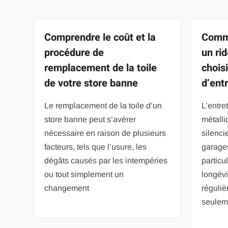
Comprendre le coût et la
Comme
procédure de
un ri
remplacement de la toile
choisi
de votre store banne
d’ent
Le remplacement de la toile d’un
L’entre
store banne peut s’avérer
métalli
nécessaire en raison de plusieurs
silenc
facteurs, tels que l’usure, les
garages
dégâts causés par les intempéries
particu
ou tout simplement un
longévi
changement
réguliè
seulem