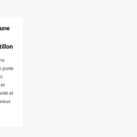
’une
illon
ns
e porte
ec
 et
rité et
breux