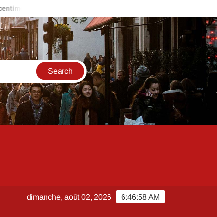
tre
LOC annonce teleservice pour le logement social à Paris
dimanche, août 02, 2026
6:46:59 AM