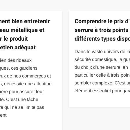
nt bien entretenir
Comprendre le prix d
deau métallique et
serrure à trois points 
r le produit
différents types disp
retien adéquat
Dans le vaste univers de l
sécurité domestique, la qu
tien des rideaux
du choix d’une serrure, en
ques, ces gardiens
particulier celle à trois poin
ieux de nos commerces et
sembler complexe. C’est u
, nécessite une attention
élément essentiel pour gara
lière pour assurer leur
té. C’est une tâche
re qui ne se limite pas
ent