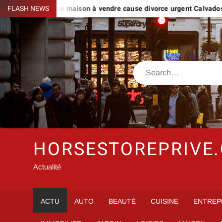
Skip
ts avec une maison à vendre cause divorce urgent Calvados ?
FLASH NEWS
to
content
Search
HORSESTOREPRIVE
Actualité
ACTU
AUTO
BEAUTÉ
CUISINE
ENTREP