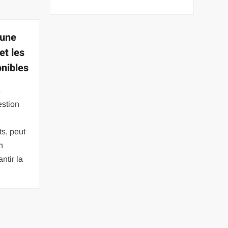
’une
et les
onibles
a
estion
ts, peut
n
ntir la