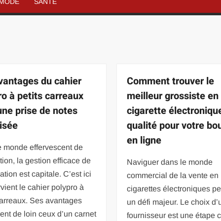
MODE
SANTÉ
vantages du cahier
Comment trouver le
ro à petits carreaux
meilleur grossiste en
une prise de notes
cigarette électroniqu
isée
qualité pour votre bo
en ligne
e monde effervescent de
tion, la gestion efficace de
Naviguer dans le monde
ation est capitale. C’est ici
commercial de la vente en 
rvient le cahier polypro à
cigarettes électroniques pe
carreaux. Ses avantages
un défi majeur. Le choix d
nt de loin ceux d’un carnet
fournisseur est une étape c